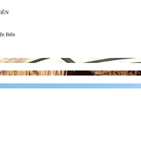
BIÊN
ện Biên