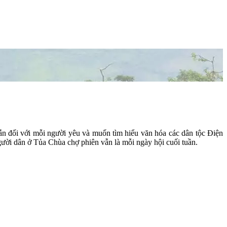
ẫn đối với mỗi người yêu và muốn tìm hiểu văn hóa các dân tộc Điện
gười dân ở Tủa Chùa chợ phiên vẫn là mỗi ngày hội cuối tuần.