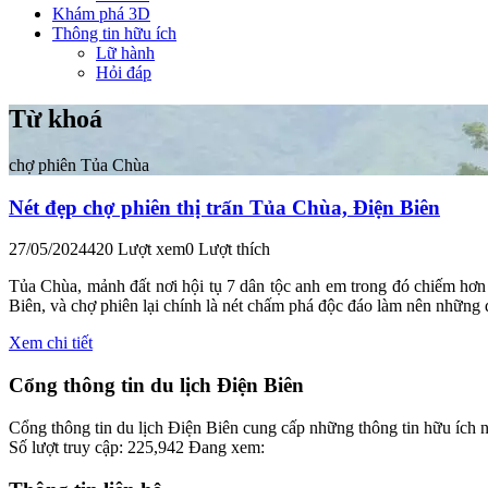
Khám phá 3D
Thông tin hữu ích
Lữ hành
Hỏi đáp
Từ khoá
chợ phiên Tủa Chùa
Nét đẹp chợ phiên thị trấn Tủa Chùa, Điện Biên
27/05/2024
420 Lượt xem
0 Lượt thích
Tủa Chùa, mảnh đất nơi hội tụ 7 dân tộc anh em trong đó chiếm hơn
Biên, và chợ phiên lại chính là nét chấm phá độc đáo làm nên những
Xem chi tiết
Cổng thông tin du lịch Điện Biên
Cổng thông tin du lịch Điện Biên cung cấp những thông tin hữu ích nh
Số lượt truy cập:
225,942
Đang xem: