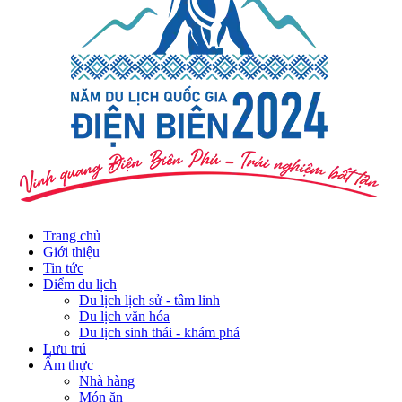
Trang chủ
Giới thiệu
Tin tức
Điểm du lịch
Du lịch lịch sử - tâm linh
Du lịch văn hóa
Du lịch sinh thái - khám phá
Lưu trú
Ẩm thực
Nhà hàng
Món ăn