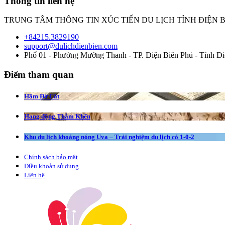
Thông tin liên hệ
TRUNG TÂM THÔNG TIN XÚC TIẾN DU LỊCH TỈNH ĐIỆN 
+84215.3829190
support@dulichdienbien.com
Phố 01 - Phường Mường Thanh - TP. Điện Biên Phủ - Tỉnh Đi
Điểm tham quan
Hầm Đờ Cát
Hang động Thẳm Khến
Khu du lịch khoáng nóng Uva – Trải nghiệm du lịch có 1-0-2
Chính sách bảo mật
Điều khoản sử dụng
Liên hệ