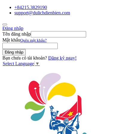
+84215.3829190
support@dulichdienbien.com
Đăng nhập
Tên đăng nhập
Mật khẩu
Quên mật khẩu?
Bạn chưa có tài khoản?
Đăng ký ngay!
Select Language
▼