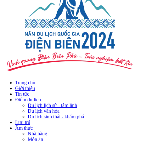
Trang chủ
Giới thiệu
Tin tức
Điểm du lịch
Du lịch lịch sử - tâm linh
Du lịch văn hóa
Du lịch sinh thái - khám phá
Lưu trú
Ẩm thực
Nhà hàng
Món ăn