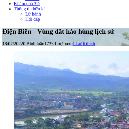
Khám phá 3D
Thông tin hữu ích
Lữ hành
Hỏi đáp
Điện Biên - Vùng đất hào hùng lịch sử
18/07/2022
0 Bình luận
1733 Lượt xem
1
Lượt thích