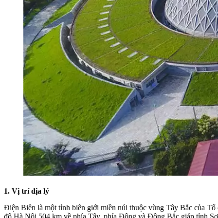
1. Vị trí địa lý
Điện Biên là một tỉnh biên giới miền núi thuộc vùng Tây Bắc của Tổ
đô Hà Nội 504 km về phía Tây, phía Đông và Đông Bắc giáp tỉnh S