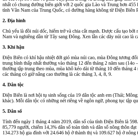
nhất có chung đường biên giới với 2 quốc gia Lào và Trung hơn 455 
tỉnh Vân Nam của Trung Quốc, có đường hàng không từ Điện Biên P
2. Địa hình
Chủ yếu là đồi núi dốc, hiểm trở và chia cắt mạnh. Được cấu tạo b
Nam và nghiêng dần từ Tây sang Đông. Xen lẫn các dãy núi cao là cá
3. Khí hậu
Điện Biên có khí hậu nhiệt đới gió mùa núi cao, mùa Đông tương đối
trung bình thấp nhất thường vào tháng 12 đến tháng 2 năm sau (14o 
thường tập trung theo mùa, mùa khô kéo dài từ tháng 10 đến tháng 4 
các tháng có giờ nắng cao thường là các tháng 3, 4, 8, 9.
4. Dân tộc
Điện Biên là nơi hội tụ sinh sống của 19 dân tộc anh em (Thái; M
khác). Mỗi dân tộc có những nét riêng về ngôn ngữ, phong tục tập q
5. Dân số
Tính đến ngày 1 tháng 4 năm 2019, dân số của tỉnh Điện Biên là 598.
85,779 người, chiếm 14,3% dân số toàn tỉnh và dân số nông thôn đạt
134.273 hộ gia đình với 24.646 hộ ở thành thị và 109.627 hộ ở nông 