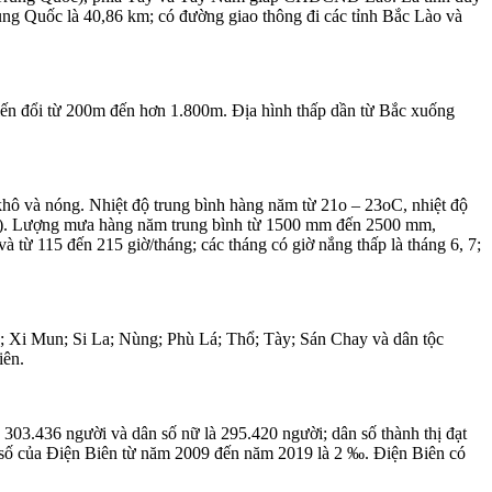
rung Quốc là 40,86 km; có đường giao thông đi các tỉnh Bắc Lào và
biến đổi từ 200m đến hơn 1.800m. Địa hình thấp dần từ Bắc xuống
khô và nóng. Nhiệt độ trung bình hàng năm từ 21o – 23oC, nhiệt độ
25oC). Lượng mưa hàng năm trung bình từ 1500 mm đến 2500 mm,
 từ 115 đến 215 giờ/tháng; các tháng có giờ nắng thấp là tháng 6, 7;
; Xi Mun; Si La; Nùng; Phù Lá; Thổ; Tày; Sán Chay và dân tộc
iên.
 303.436 người và dân số nữ là 295.420 người; dân số thành thị đạt
n số của Điện Biên từ năm 2009 đến năm 2019 là 2 ‰. Điện Biên có