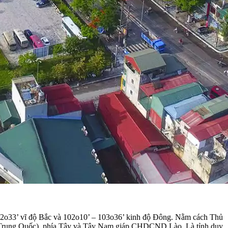
 – 22o33’ vĩ độ Bắc và 102o10’ – 103o36’ kinh độ Đông. Nằm cách Thủ
m (Trung Quốc), phía Tây và Tây Nam giáp CHDCND Lào. Là tỉnh duy