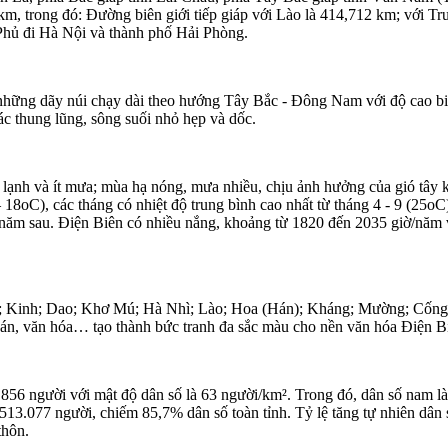
km, trong đó: Đường biên giới tiếp giáp với Lào là 414,712 km; với T
hủ đi Hà Nội và thành phố Hải Phòng.
ởi những dãy núi chạy dài theo hướng Tây Bắc - Đông Nam với độ cao 
c thung lũng, sông suối nhỏ hẹp và dốc.
 lạnh và ít mưa; mùa hạ nóng, mưa nhiều, chịu ảnh hưởng của gió tây 
– 18oC), các tháng có nhiệt độ trung bình cao nhất từ tháng 4 - 9 (
năm sau. Điện Biên có nhiều nắng, khoảng từ 1820 đến 2035 giờ/năm và
ông; Kinh; Dao; Khơ Mú; Hà Nhì; Lào; Hoa (Hán); Kháng; Mường; Cống
uán, văn hóa… tạo thành bức tranh đa sắc màu cho nền văn hóa Điện B
856 người với mật độ dân số là 63 người/km². Trong đó, dân số nam là
 513.077 người, chiếm 85,7% dân số toàn tỉnh. Tỷ lệ tăng tự nhiên dâ
thôn.