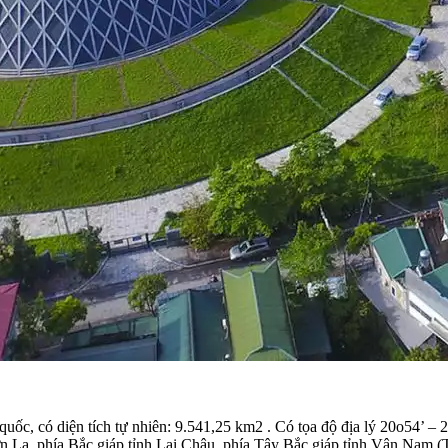
 quốc, có diện tích tự nhiên: 9.541,25 km2 . Có tọa độ địa lý 20o54’
ơn La, phía Bắc giáp tỉnh Lai Châu, phía Tây Bắc giáp tỉnh Vân Na