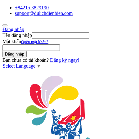
+84215.3829190
support@dulichdienbien.com
Đăng nhập
Tên đăng nhập
Mật khẩu
Quên mật khẩu?
Bạn chưa có tài khoản?
Đăng ký ngay!
Select Language
▼