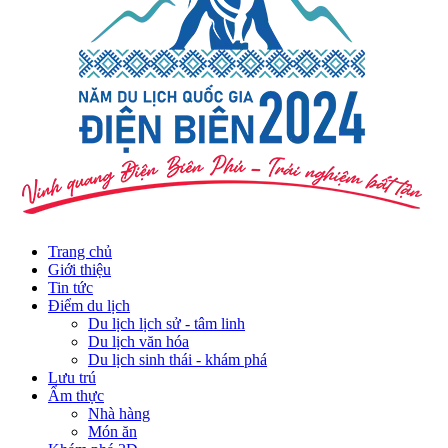
Trang chủ
Giới thiệu
Tin tức
Điểm du lịch
Du lịch lịch sử - tâm linh
Du lịch văn hóa
Du lịch sinh thái - khám phá
Lưu trú
Ẩm thực
Nhà hàng
Món ăn