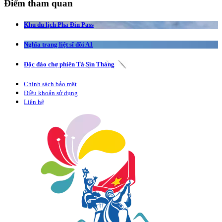
Điểm tham quan
Khu du lịch Pha Đin Pass
Nghĩa trang liệt sĩ đồi A1
Độc đáo chợ phiên Tả Sìn Thàng
Chính sách bảo mật
Điều khoản sử dụng
Liên hệ