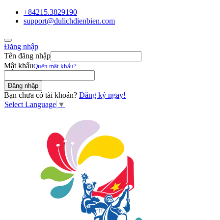
+84215.3829190
support@dulichdienbien.com
Đăng nhập
Tên đăng nhập
Mật khẩu
Quên mật khẩu?
Bạn chưa có tài khoản?
Đăng ký ngay!
Select Language
▼