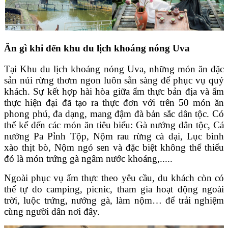
Ăn gì khi đến khu du lịch khoáng nóng Uva
Tại Khu du lịch khoáng nóng Uva, những món ăn đặc
sản núi rừng thơm ngon luôn sẵn sàng để phục vụ quý
khách. Sự kết hợp hài hòa giữa ẩm thực bản địa và ẩm
thực hiện đại đã tạo ra thực đơn với trên 50 món ăn
phong phú, đa dạng, mang đậm đà bản sắc dân tộc. Có
thể kể đến các món ăn tiêu biểu: Gà nướng dân tộc, Cá
nướng Pa Pỉnh Tộp, Nộm rau rừng cà dại, Lục bình
xào thịt bò, Nộm ngó sen và đặc biệt không thể thiếu
đó là món trứng gà ngâm nước khoáng,.....
Ngoài phục vụ ẩm thực theo yêu cầu, du khách còn có
thể tự do camping, picnic, tham gia hoạt động ngoài
trời, luộc trứng, nướng gà, làm nộm… để trải nghiệm
cùng người dân nơi đây.