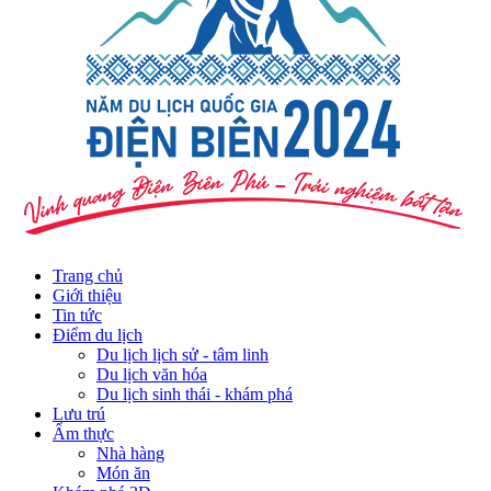
Trang chủ
Giới thiệu
Tin tức
Điểm du lịch
Du lịch lịch sử - tâm linh
Du lịch văn hóa
Du lịch sinh thái - khám phá
Lưu trú
Ẩm thực
Nhà hàng
Món ăn