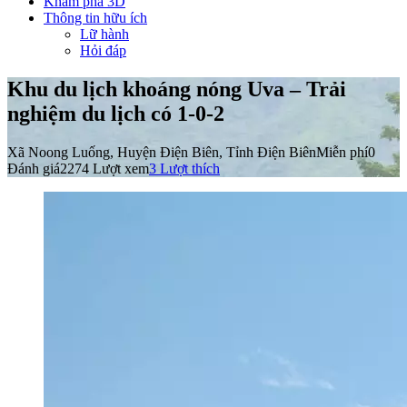
Khám phá 3D
Thông tin hữu ích
Lữ hành
Hỏi đáp
Khu du lịch khoáng nóng Uva – Trải
nghiệm du lịch có 1-0-2
Xã Noong Luống, Huyện Điện Biên, Tỉnh Điện Biên
Miễn phí
0
Đánh giá
2274 Lượt xem
3
Lượt thích