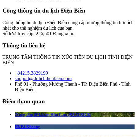
Cổng thông tin du lịch Điện Biên
Cổng thông tin du lịch Điện Biên cung cấp những thông tin hữu ích
nhất cho trải nghiệm du lịch của bạn.
Số lượt truy cập:
226,501
Đang xem:
Thông tin liên hệ
TRUNG TÂM THÔNG TIN XÚC TIẾN DU LỊCH TỈNH ĐIỆN
BIÊN
+84215.3829190
support@dulichdienbien.com
Phố 01 - Phường Mường Thanh - TP. Điện Biên Phủ - Tỉnh
Điện Biên
Điểm tham quan
Trung tâm đề kháng Him Lam (BEATRICE)
Hồ Pá Khoang