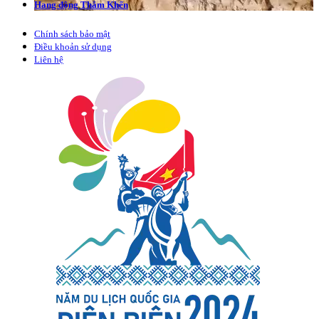
Hang động Thẳm Khến
Chính sách bảo mật
Điều khoản sử dụng
Liên hệ