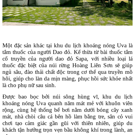
Một đặc sản khác tại khu du lịch khoáng nóng Uva là
tắm thuốc của người Dao đỏ. Kế thừa từ bài thuốc tắm
cổ truyền của người dao đỏ Sapa, với nhiều loại lá
thuốc đặc biệt của núi rừng Hoàng Liên Sơn sẽ giúp
ngủ sâu, đào thải chất độc trong cơ thể qua truyền mồ
hôi, giúp cho làn da mịn màng, phục hồi sức khỏe nhất
là cho phụ nữ sau sinh.
Được bao bọc bởi núi sông hùng vĩ, khu du lịch
khoáng nóng Uva quanh năm mát mẻ với khuôn viên
rộng, cùng hệ thống bể bơi nằm dưới bóng cây xanh
mát, nhà chòi câu cá bên hồ làm bằng tre, sân cỏ vui
chơi tạo cảm giác gần gũi với thiên nhiên, giúp du
khách tận hưởng trọn vẹn bầu không khí trong lành, an