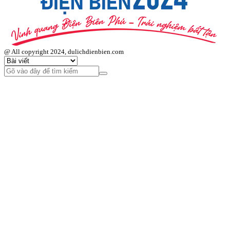
@ All copyright 2024, dulichdienbien.com