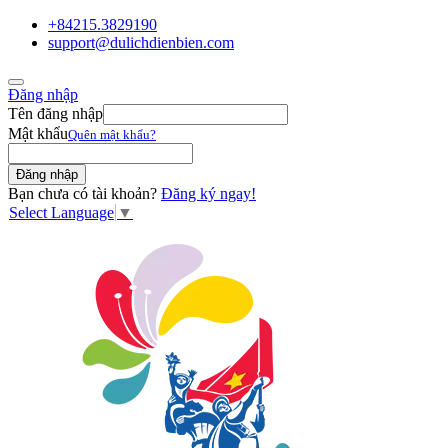
+84215.3829190
support@dulichdienbien.com
Đăng nhập
Tên đăng nhập
Mật khẩu
Quên mật khẩu?
Bạn chưa có tài khoản?
Đăng ký ngay!
Select Language
▼