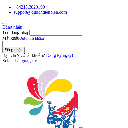
+84215.3829190
support@dulichdienbien.com
Đăng nhập
Tên đăng nhập
Mật khẩu
Quên mật khẩu?
Bạn chưa có tài khoản?
Đăng ký ngay!
Select Language
▼