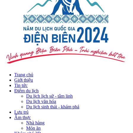
Trang chủ
Giới thiệu
Tin tức
Điểm du lịch
Du lịch lịch sử - tâm linh
Du lịch văn hóa
Du lịch sinh thái - khám phá
Lưu trú
Ẩm thực
Nhà hàng
Món ăn