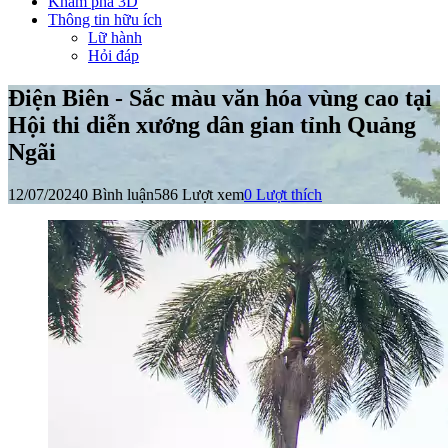
Khám phá 3D
Thông tin hữu ích
Lữ hành
Hỏi đáp
Điện Biên - Sắc màu văn hóa vùng cao tại
Hội thi diễn xướng dân gian tỉnh Quảng
Ngãi
12/07/2024
0 Bình luận
586 Lượt xem
0
Lượt thích