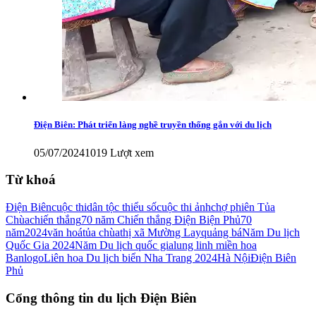
Điện Biên: Phát triển làng nghề truyền thống gắn với du lịch
05/07/2024
1019 Lượt xem
Từ khoá
Điện Biên
cuộc thi
dân tộc thiểu số
cuộc thi ảnh
chợ phiên Tủa
Chùa
chiến thắng
70 năm Chiến thắng Điện Biện Phủ
70
năm
2024
văn hoá
tủa chùa
thị xã Mường Lay
quảng bá
Năm Du lịch
Quốc Gia 2024
Năm Du lịch quốc gia
lung linh miền hoa
Ban
logo
Liên hoa Du lịch biển Nha Trang 2024
Hà Nội
Điện Biên
Phủ
Cổng thông tin du lịch Điện Biên