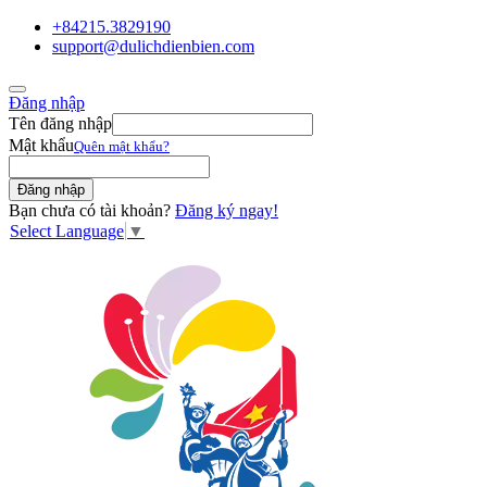
+84215.3829190
support@dulichdienbien.com
Đăng nhập
Tên đăng nhập
Mật khẩu
Quên mật khẩu?
Bạn chưa có tài khoản?
Đăng ký ngay!
Select Language
▼