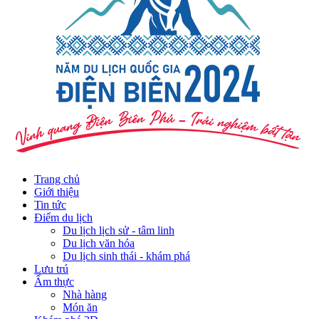
Trang chủ
Giới thiệu
Tin tức
Điểm du lịch
Du lịch lịch sử - tâm linh
Du lịch văn hóa
Du lịch sinh thái - khám phá
Lưu trú
Ẩm thực
Nhà hàng
Món ăn