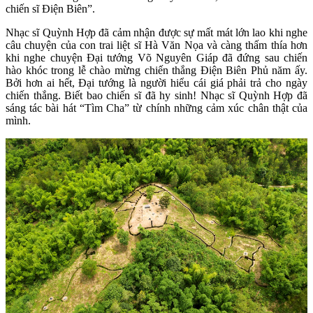
chiến sĩ Điện Biên”.
Nhạc sĩ Quỳnh Hợp đã cảm nhận được sự mất mát lớn lao khi nghe
câu chuyện của con trai liệt sĩ Hà Văn Nọa và càng thấm thía hơn
khi nghe chuyện Đại tướng Võ Nguyên Giáp đã đứng sau chiến
hào khóc trong lễ chào mừng chiến thắng Điện Biên Phủ năm ấy.
Bởi hơn ai hết, Đại tướng là người hiểu cái giá phải trả cho ngày
chiến thắng. Biết bao chiến sĩ đã hy sinh! Nhạc sĩ Quỳnh Hợp đã
sáng tác bài hát “Tìm Cha” từ chính những cảm xúc chân thật của
mình.