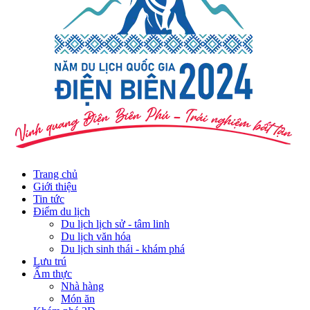
Trang chủ
Giới thiệu
Tin tức
Điểm du lịch
Du lịch lịch sử - tâm linh
Du lịch văn hóa
Du lịch sinh thái - khám phá
Lưu trú
Ẩm thực
Nhà hàng
Món ăn