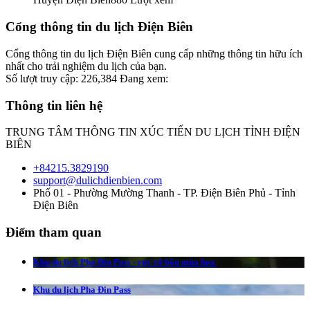
Cổng thông tin du lịch Điện Biên
Cổng thông tin du lịch Điện Biên cung cấp những thông tin hữu ích
nhất cho trải nghiệm du lịch của bạn.
Số lượt truy cập:
226,384
Đang xem:
Thông tin liên hệ
TRUNG TÂM THÔNG TIN XÚC TIẾN DU LỊCH TỈNH ĐIỆN
BIÊN
+84215.3829190
support@dulichdienbien.com
Phố 01 - Phường Mường Thanh - TP. Điện Biên Phủ - Tỉnh
Điện Biên
Điểm tham quan
Khu du lịch Pha Đin Pass - rực rỡ bốn mùa hoa
Khu du lịch Pha Đin Pass