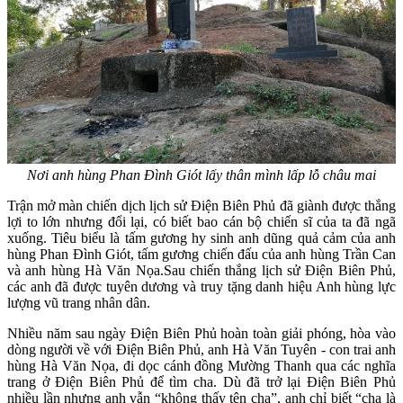
Nơi anh hùng Phan Đình Giót lấy thân mình lấp lỗ châu mai
Trận mở màn chiến dịch lịch sử Điện Biên Phủ đã giành được thắng
lợi to lớn nhưng đổi lại, có biết bao cán bộ chiến sĩ của ta đã ngã
xuống. Tiêu biểu là tấm gương hy sinh anh dũng quả cảm của anh
hùng Phan Đình Giót, tấm gương chiến đấu của anh hùng Trần Can
và anh hùng Hà Văn Nọa.Sau chiến thắng lịch sử Điện Biên Phủ,
các anh đã được tuyên dương và truy tặng danh hiệu Anh hùng lực
lượng vũ trang nhân dân.
Nhiều năm sau ngày Điện Biên Phủ hoàn toàn giải phóng, hòa vào
dòng người về với Điện Biên Phủ, anh Hà Văn Tuyên - con trai anh
hùng Hà Văn Nọa, đi dọc cánh đồng Mường Thanh qua các nghĩa
trang ở Điện Biên Phủ để tìm cha. Dù đã trở lại Điện Biên Phủ
nhiều lần nhưng anh vẫn “không thấy tên cha”, anh chỉ biết “cha là