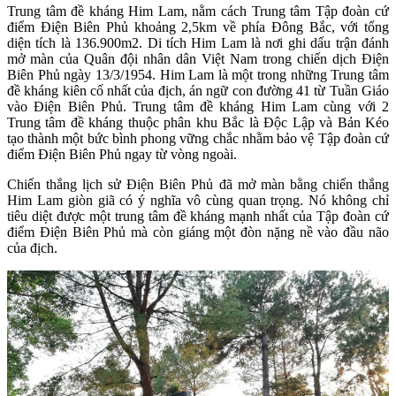
Trung tâm đề kháng Him Lam, nằm cách Trung tâm Tập đoàn cứ
điểm Điện Biên Phủ khoảng 2,5km về phía Đông Bắc, với tổng
diện tích là 136.900m2. Di tích Him Lam là nơi ghi dấu trận đánh
mở màn của Quân đội nhân dân Việt Nam trong chiến dịch Điện
Biên Phủ ngày 13/3/1954. Him Lam là một trong những Trung tâm
đề kháng kiên cố nhất của địch, án ngữ con đường 41 từ Tuần Giáo
vào Điện Biên Phủ. Trung tâm đề kháng Him Lam cùng với 2
Trung tâm đề kháng thuộc phân khu Bắc là Độc Lập và Bản Kéo
tạo thành một bức bình phong vững chắc nhằm bảo vệ Tập đoàn cứ
điểm Điện Biên Phủ ngay từ vòng ngoài.
Chiến thắng lịch sử Điện Biên Phủ đã mở màn bằng chiến thắng
Him Lam giòn giã có ý nghĩa vô cùng quan trọng. Nó không chỉ
tiêu diệt được một trung tâm đề kháng mạnh nhất của Tập đoàn cứ
điểm Điện Biên Phủ mà còn giáng một đòn nặng nề vào đầu não
của địch.