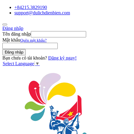
+84215.3829190
support@dulichdienbien.com
Đăng nhập
Tên đăng nhập
Mật khẩu
Quên mật khẩu?
Bạn chưa có tài khoản?
Đăng ký ngay!
Select Language
▼