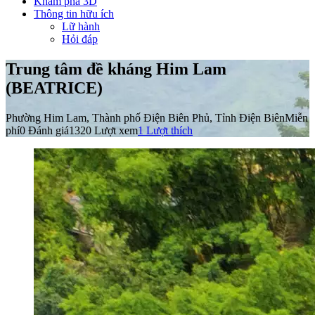
Khám phá 3D
Thông tin hữu ích
Lữ hành
Hỏi đáp
Trung tâm đề kháng Him Lam
(BEATRICE)
Phường Him Lam, Thành phố Điện Biên Phủ, Tỉnh Điện Biên
Miễn
phí
0 Đánh giá
1320 Lượt xem
1
Lượt thích