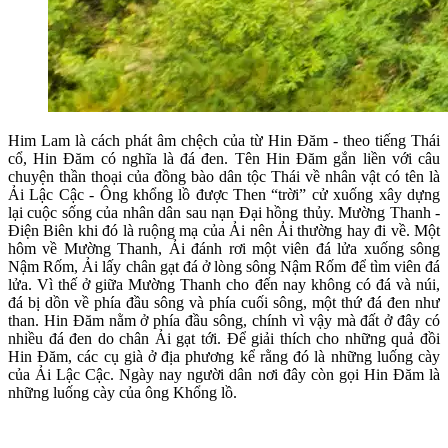
Him Lam là cách phát âm chệch của từ Hin Đăm - theo tiếng Thái
cổ, Hin Đăm có nghĩa là đá đen. Tên Hin Đăm gắn liền với câu
chuyện thần thoại của đồng bào dân tộc Thái về nhân vật có tên là
Ải Lậc Cậc ­- Ông khổng lồ được Then “trời” cử xuống xây dựng
lại cuộc sống của nhân dân sau nạn Đại hồng thủy. Mường Thanh -
Điện Biên khi đó là ruộng mạ của Ải nên Ải thường hay đi về. Một
hôm về Mường Thanh, Ải đánh rơi một viên đá lửa xuống sông
Nậm Rốm, Ải lấy chân gạt đá ở lòng sông Nậm Rốm để tìm viên đá
lửa. Vì thế ở giữa Mường Thanh cho đến nay không có đá và núi,
đá bị dồn về phía đầu sông và phía cuối sông, một thứ đá đen như
than. Hin Đăm nằm ở phía đầu sông, chính vì vậy mà đất ở đây có
nhiều đá đen do chân Ải gạt tới. Để giải thích cho những quả đồi
Hin Đăm, các cụ già ở địa phương kể rằng đó là những luống cày
của Ải Lậc Cậc. Ngày nay người dân nơi đây còn gọi Hin Đăm là
những luống cày của ông Khổng lồ.