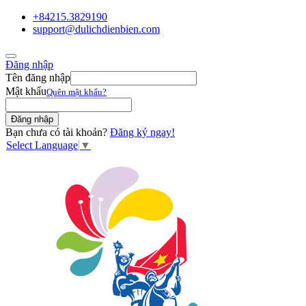
+84215.3829190
support@dulichdienbien.com
Đăng nhập
Tên đăng nhập
Mật khẩu
Quên mật khẩu?
Bạn chưa có tài khoản?
Đăng ký ngay!
Select Language
▼