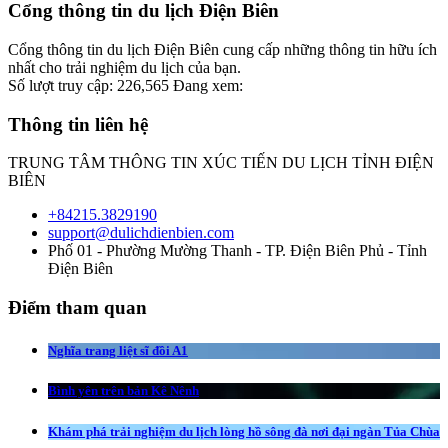
Cổng thông tin du lịch Điện Biên
Cổng thông tin du lịch Điện Biên cung cấp những thông tin hữu ích
nhất cho trải nghiệm du lịch của bạn.
Số lượt truy cập:
226,565
Đang xem:
Thông tin liên hệ
TRUNG TÂM THÔNG TIN XÚC TIẾN DU LỊCH TỈNH ĐIỆN
BIÊN
+84215.3829190
support@dulichdienbien.com
Phố 01 - Phường Mường Thanh - TP. Điện Biên Phủ - Tỉnh
Điện Biên
Điểm tham quan
Nghĩa trang liệt sĩ đồi A1
Bình yên trên bản Kê Nênh
Khám phá trải nghiệm du lịch lòng hồ sông đà nơi đại ngàn Tủa Chùa