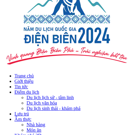
Trang chủ
Giới thiệu
Tin tức
Điểm du lịch
Du lịch lịch sử - tâm linh
Du lịch văn hóa
Du lịch sinh thái - khám phá
Lưu trú
Ẩm thực
Nhà hàng
Món ăn