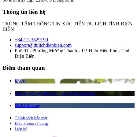
Thông tin liên hệ
TRUNG TÂM THÔNG TIN XÚC TIẾN DU LỊCH TỈNH ĐIỆN
BIÊN
+84215.3829190
support@dulichdienbien.com
Phố 01 - Phường Mường Thanh - TP. Điện Biên Phủ - Tỉnh
Điện Biên
Điểm tham quan
Đồi A1
Khu du lịch Pha Đin Pass - rực rỡ bốn mùa hoa
Hồ Pá Khoang
Chính sách bảo mật
Điều khoản sử dụng
Liên hệ