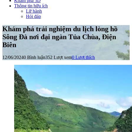
Khám phá 3D
Thông tin hữu ích
Lữ hành
Hỏi đáp
Khám phá trải nghiệm du lịch lòng hồ
Sông Đà nơi đại ngàn Tủa Chùa, Điện
Biên
12/06/2024
0 Bình luận
352 Lượt xem
0
Lượt thích