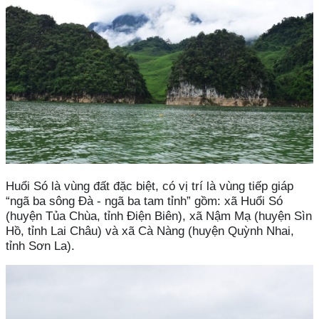
Huổi Só là vùng đất đặc biệt, có vị trí là vùng tiếp giáp
“ngã ba sông Đà - ngã ba tam tỉnh” gồm: xã Huổi Só
(huyện Tủa Chùa, tỉnh Điện Biên), xã Nậm Mạ (huyện Sìn
Hồ, tỉnh Lai Châu) và xã Cà Nàng (huyện Quỳnh Nhai,
tỉnh Sơn La).