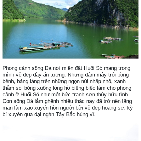
Phong cảnh sông Đà nơi miền đất Huổi Só mang trong
mình vẻ đẹp đầy ấn tượng. Những đám mây trôi bồng
bềnh, bảng lảng trên những ngọn núi nhấp nhô, xanh
thẫm soi bóng xuống lòng hồ biêng biếc làm cho phong
cảnh ở Huổi Só như một bức tranh sơn thủy hữu tình.
Con sông Đà lắm ghềnh nhiều thác nay đã trở nên lãng
mạn làm xao xuyến hồn người bởi vẻ đẹp hoang sơ, kỳ
bí xuyên qua đại ngàn Tây Bắc hùng vĩ.