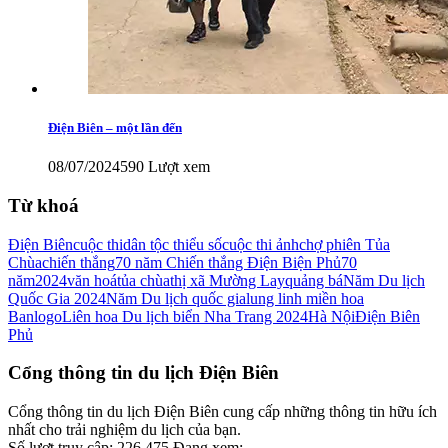
Điện Biên – một lần đến
08/07/2024
590 Lượt xem
Từ khoá
Điện Biên
cuộc thi
dân tộc thiểu số
cuộc thi ảnh
chợ phiên Tủa
Chùa
chiến thắng
70 năm Chiến thắng Điện Biện Phủ
70
năm
2024
văn hoá
tủa chùa
thị xã Mường Lay
quảng bá
Năm Du lịch
Quốc Gia 2024
Năm Du lịch quốc gia
lung linh miền hoa
Ban
logo
Liên hoa Du lịch biển Nha Trang 2024
Hà Nội
Điện Biên
Phủ
Cổng thông tin du lịch Điện Biên
Cổng thông tin du lịch Điện Biên cung cấp những thông tin hữu ích
nhất cho trải nghiệm du lịch của bạn.
Số lượt truy cập:
226,475
Đang xem: