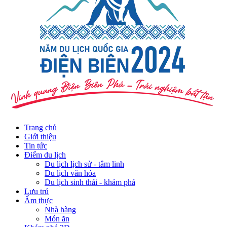
Trang chủ
Giới thiệu
Tin tức
Điểm du lịch
Du lịch lịch sử - tâm linh
Du lịch văn hóa
Du lịch sinh thái - khám phá
Lưu trú
Ẩm thực
Nhà hàng
Món ăn