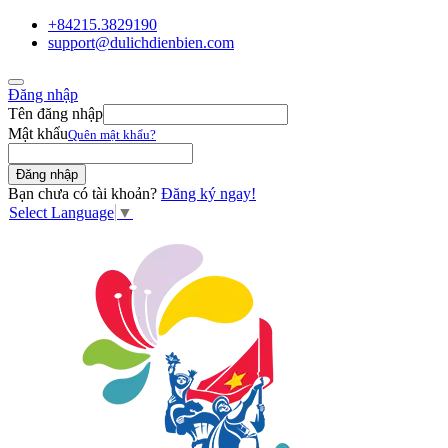
+84215.3829190
support@dulichdienbien.com
Đăng nhập
Tên đăng nhập
Mật khẩu
Quên mật khẩu?
Bạn chưa có tài khoản?
Đăng ký ngay!
Select Language
▼