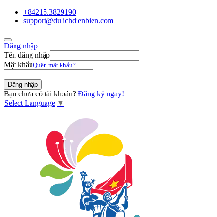
+84215.3829190
support@dulichdienbien.com
Đăng nhập
Tên đăng nhập
Mật khẩu
Quên mật khẩu?
Bạn chưa có tài khoản?
Đăng ký ngay!
Select Language
▼