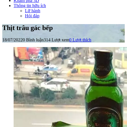
Khám phá 3D
Thông tin hữu ích
Lữ hành
Hỏi đáp
Thịt trâu gác bếp
18/07/2022
0 Bình luận
314 Lượt xem
0
Lượt thích