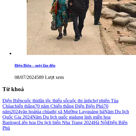
Điện Biên – một lần đến
08/07/2024
589 Lượt xem
Từ khoá
Điện Biên
cuộc thi
dân tộc thiểu số
cuộc thi ảnh
chợ phiên Tủa
Chùa
chiến thắng
70 năm Chiến thắng Điện Biện Phủ
70
năm
2024
văn hoá
tủa chùa
thị xã Mường Lay
quảng bá
Năm Du lịch
Quốc Gia 2024
Năm Du lịch quốc gia
lung linh miền hoa
Ban
logo
Liên hoa Du lịch biển Nha Trang 2024
Hà Nội
Điện Biên
Phủ