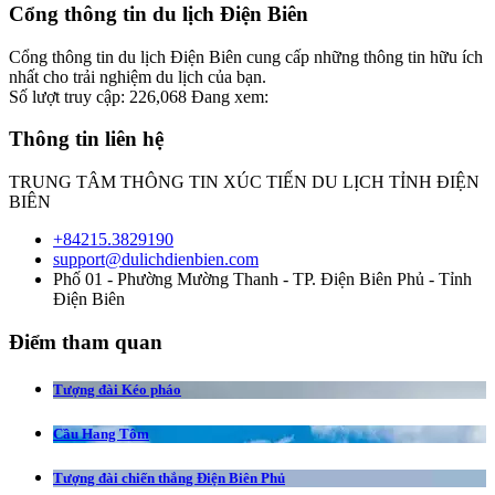
Cổng thông tin du lịch Điện Biên
Cổng thông tin du lịch Điện Biên cung cấp những thông tin hữu ích
nhất cho trải nghiệm du lịch của bạn.
Số lượt truy cập:
226,068
Đang xem:
Thông tin liên hệ
TRUNG TÂM THÔNG TIN XÚC TIẾN DU LỊCH TỈNH ĐIỆN
BIÊN
+84215.3829190
support@dulichdienbien.com
Phố 01 - Phường Mường Thanh - TP. Điện Biên Phủ - Tỉnh
Điện Biên
Điểm tham quan
Tượng đài Kéo pháo
Cầu Hang Tôm
Tượng đài chiến thắng Điện Biên Phủ