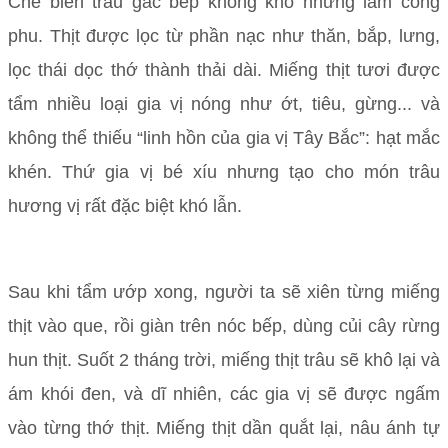
Chế biến trâu gác bếp không khó nhưng lắm công
phu. Thịt được lọc từ phần nạc như thăn, bắp, lưng,
lọc thái dọc thớ thành thải dài. Miếng thịt tươi được
tẩm nhiều loại gia vị nóng như ớt, tiêu, gừng... và
không thể thiếu “linh hồn của gia vị Tây Bắc”: hạt mắc
khén. Thứ gia vị bé xíu nhưng tạo cho món trâu
hương vị rất đặc biệt khó lẫn.
Sau khi tẩm ướp xong, người ta sẽ xiên từng miếng
thịt vào que, rồi giàn trên nóc bếp, dùng củi cây rừng
hun thịt. Suốt 2 tháng trời, miếng thịt trâu sẽ khô lại và
ám khói đen, và dĩ nhiên, các gia vị sẽ được ngấm
vào từng thớ thịt. Miếng thịt dần quắt lại, nâu ánh tự