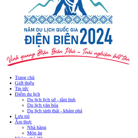
Trang chủ
Giới thiệu
Tin tức
Điểm du lịch
Du lịch lịch sử - tâm linh
Du lịch văn hóa
Du lịch sinh thái - khám phá
Lưu trú
Ẩm thực
Nhà hàng
Món ăn