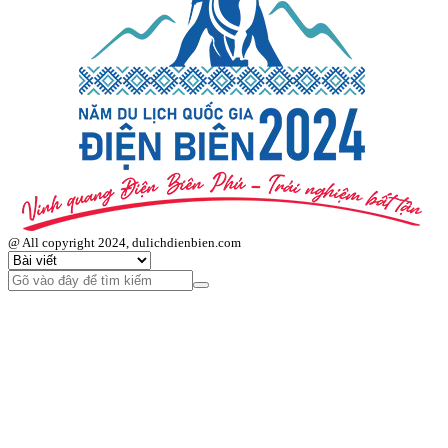
@ All copyright 2024, dulichdienbien.com