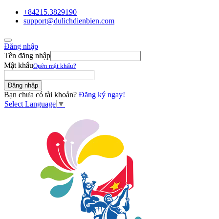
+84215.3829190
support@dulichdienbien.com
Đăng nhập
Tên đăng nhập
Mật khẩu
Quên mật khẩu?
Bạn chưa có tài khoản?
Đăng ký ngay!
Select Language
▼