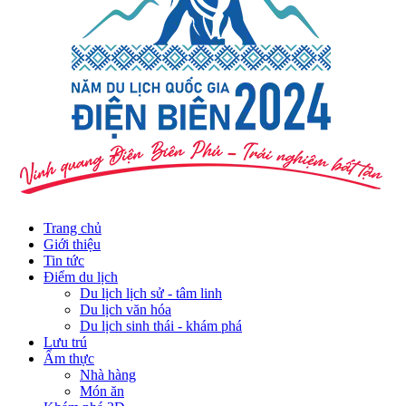
Trang chủ
Giới thiệu
Tin tức
Điểm du lịch
Du lịch lịch sử - tâm linh
Du lịch văn hóa
Du lịch sinh thái - khám phá
Lưu trú
Ẩm thực
Nhà hàng
Món ăn