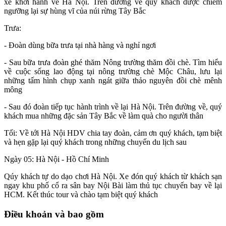
xe khởi hành về Hà Nội. Trên đường về quý khách được chiêm
ngưỡng lại sự hùng vĩ của núi rừng Tây Bắc
Trưa:
- Đoàn dùng bữa trưa tại nhà hàng và nghỉ ngơi
- Sau bữa trưa đoàn ghé thăm Nông trường thăm đồi chè. Tìm hiểu
về cuộc sống lao động tại nông trường chè Mộc Châu, lưu lại
những tấm hình chụp xanh ngát giữa thảo nguyên đồi chè mênh
mông
- Sau đó đoàn tiếp tục hành trình về lại Hà Nội. Trên đường về, quý
khách mua những đặc sản Tây Bắc về làm quà cho người thân
Tối: Về tới Hà Nội HDV chia tay đoàn, cảm ơn quý khách, tạm biệt
và hẹn gặp lại quý khách trong những chuyến du lịch sau
Ngày 05: Hà Nội - Hồ Chí Minh
Qúy khách tự do dạo chơi Hà Nội. Xe đón quý khách từ khách sạn
ngay khu phố cổ ra sân bay Nội Bài làm thủ tục chuyến bay về lại
HCM. Kết thúc tour và chào tạm biệt quý khách
Điều khoản và bao gồm