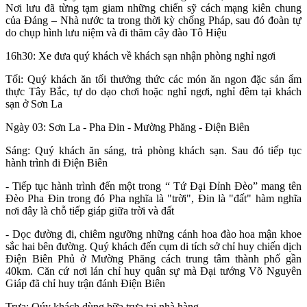
Nơi lưu đã từng tạm giam những chiến sỹ cách mạng kiên chung
của Đảng – Nhà nước ta trong thời kỳ chống Pháp, sau đó đoàn tự
do chụp hình lưu niệm và đi thăm cây đào Tô Hiệu
16h30: Xe đưa quý khách về khách sạn nhận phòng nghỉ ngơi
Tối: Quý khách ăn tối thưởng thức các món ăn ngon đặc sản ẩm
thực Tây Bắc, tự do dạo chơi hoặc nghỉ ngơi, nghỉ đêm tại khách
sạn ở Sơn La
Ngày 03: Sơn La - Pha Đin - Mường Phăng - Điện Biên
Sáng: Quý khách ăn sáng, trả phòng khách sạn. Sau đó tiếp tục
hành trình đi Điện Biên
- Tiếp tục hành trình đến một trong “ Tứ Đại Đỉnh Đèo” mang tên
Đèo Pha Đin trong đó Pha nghĩa là "trời", Đin là "đất" hàm nghĩa
nơi đây là chỗ tiếp giáp giữa trời và đất
- Dọc đường đi, chiêm ngưỡng những cánh hoa đào hoa mận khoe
sắc hai bên đường. Quý khách đến cụm di tích sở chỉ huy chiến dịch
Điện Biên Phủ ở Mường Phăng cách trung tâm thành phố gần
40km. Căn cứ nơi lán chỉ huy quân sự mà Đại tướng Võ Nguyên
Giáp đã chỉ huy trận đánh Điện Biên
Trưa: Qúy khách dùng bữa trưa tại nhà hàng