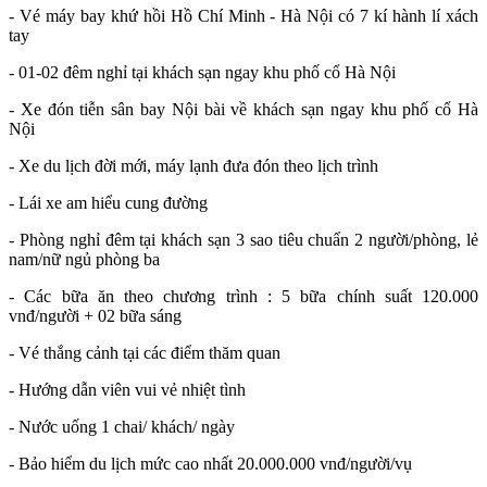
- Vé máy bay khứ hồi Hồ Chí Minh - Hà Nội có 7 kí hành lí xách
tay
- 01-02 đêm nghỉ tại khách sạn ngay khu phố cổ Hà Nội
- Xe đón tiễn sân bay Nội bài về khách sạn ngay khu phố cổ Hà
Nội
- Xe du lịch đời mới, máy lạnh đưa đón theo lịch trình
- Lái xe am hiểu cung đường
- Phòng nghỉ đêm tại khách sạn 3 sao tiêu chuẩn 2 người/phòng, lẻ
nam/nữ ngủ phòng ba
- Các bữa ăn theo chương trình : 5 bữa chính suất 120.000
vnđ/người + 02 bữa sáng
- Vé thắng cảnh tại các điểm thăm quan
- Hướng dẫn viên vui vẻ nhiệt tình
- Nước uống 1 chai/ khách/ ngày
- Bảo hiểm du lịch mức cao nhất 20.000.000 vnđ/người/vụ