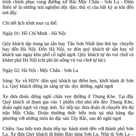
trình chinh phục cung đường xứ Bắc Mộc Châu - Sơn La - Điện
Biên sẽ là những trải nghiệm độc đáo, thú vị của bất kỳ ai khi đến
nơi đây.
Chi tiết lịch trình tour cụ thể:
Ngày 01: Hồ Chí Minh - Hà Nội
Qúy khách tập trung tại sân bay Tân Sơn Nhất làm thủ tục chuyến
bay đến Hà Nội. Đến Hà Nội, xe đón quý khách từ sân bay về
khách sạn ngay khu phố cổ nghỉ ngơi. Qúy khách tự do vui chơi và
khám phá Hà Nội (chi phí ăn uống và vui chơi tự túc)
Ngày 02: Hà Nội - Mộc Châu - Sơn La
Sáng: Xe và HDV đón quý khách tại điểm hẹn, khởi hành đi Sơn
La. Quý khách dừng ăn sáng tự túc dọc đường, nghỉ ngơi
Xe đưa đoàn dừng nghỉ chân ven đường ở Thung Khe. Tại đây
Quý khách sẽ tham gia vào 1 phiên chợ nhỏ tên đèo Thung Khe,
đoàn nghỉ ngơi và chụp ảnh. Xe tiếp tục đưa đoàn di chuyển lên thị
trấn Mộc Châu. Đoàn thưởng thức bữa trưa tại nhà hàng địa
phương với những món ăn đặc sản Tây Bắc, sau đó nghỉ ngơi
Chiều: Sau bữa trưa đoàn tiếp tục hành trình đến với thành phố Sơn
La. Xe đưa Quý khách đi thăm Bảo tàng Sơn La, Nhà tù Sơn La –