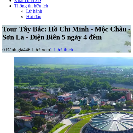
Khám phá 3D
Thông tin hữu ích
Lữ hành
Hỏi đáp
Tour Tây Bắc: Hồ Chí Minh - Mộc Châu -
Sơn La - Điện Biên 5 ngày 4 đêm
0 Đánh giá
446 Lượt xem
1
Lượt thích