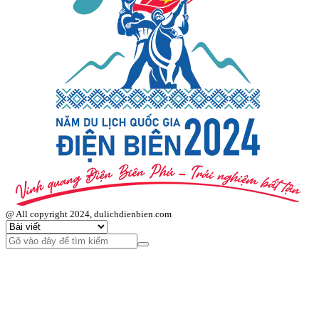
@ All copyright 2024, dulichdienbien.com