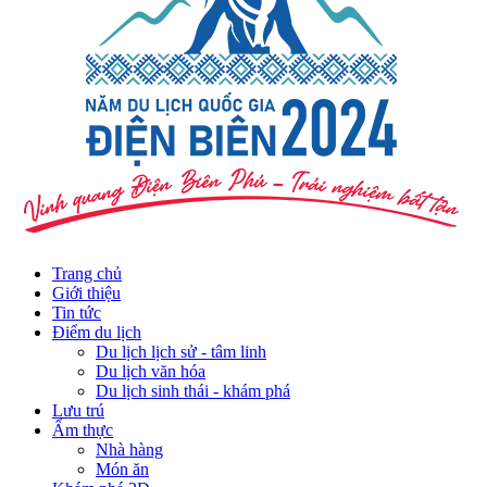
Trang chủ
Giới thiệu
Tin tức
Điểm du lịch
Du lịch lịch sử - tâm linh
Du lịch văn hóa
Du lịch sinh thái - khám phá
Lưu trú
Ẩm thực
Nhà hàng
Món ăn