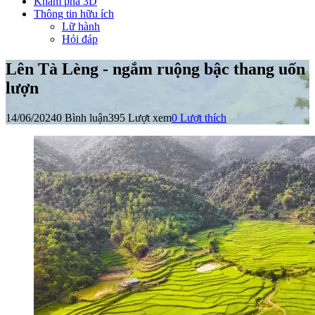
Khám phá 3D
Thông tin hữu ích
Lữ hành
Hỏi đáp
Lên Tà Lèng - ngắm ruộng bậc thang uốn
lượn
14/06/2024
0 Bình luận
395 Lượt xem
0
Lượt thích