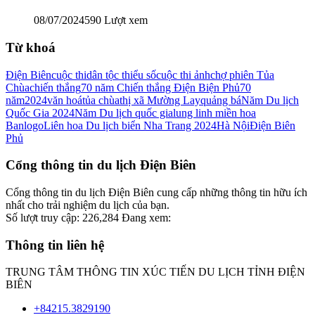
08/07/2024
590 Lượt xem
Từ khoá
Điện Biên
cuộc thi
dân tộc thiểu số
cuộc thi ảnh
chợ phiên Tủa
Chùa
chiến thắng
70 năm Chiến thắng Điện Biện Phủ
70
năm
2024
văn hoá
tủa chùa
thị xã Mường Lay
quảng bá
Năm Du lịch
Quốc Gia 2024
Năm Du lịch quốc gia
lung linh miền hoa
Ban
logo
Liên hoa Du lịch biển Nha Trang 2024
Hà Nội
Điện Biên
Phủ
Cổng thông tin du lịch Điện Biên
Cổng thông tin du lịch Điện Biên cung cấp những thông tin hữu ích
nhất cho trải nghiệm du lịch của bạn.
Số lượt truy cập:
226,284
Đang xem:
Thông tin liên hệ
TRUNG TÂM THÔNG TIN XÚC TIẾN DU LỊCH TỈNH ĐIỆN
BIÊN
+84215.3829190