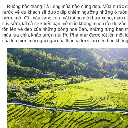
Ruộng bậc thang Tà Lèng mùa nào cũng đẹp. Mùa nước đổ,
nước về du khách sẽ được dịp chiêm ngưỡng những ô ruộng 
nước mới đổ, màu vàng của mặt ruộng mới bừa xong, màu nâ
cấy sớm, tất cả sẽ khiến bạn mê mẩn không muốn rời đi. Vào 
tôn lên vẻ đẹp của những bông hoa Ban, những rừng ban t
mùa lúa chín, khắp sườn núi Pú Phạ như được rót lên một 
của lúa mới, mùi ngai ngái của thân rạ tươi tạo nên bầu không 