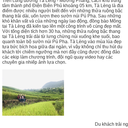
Trên cung đường Tà Lèng - Mường Phăng, cách khu trung
tâm thành phố Điện Biên Phủ khoảng 05 km, Tà Lèng là địa
điểm được nhiều người biết đến với những thửa ruộng bậc
thang trải dài, uốn lượn theo sườn núi Pú Phạ. Sau những
khó khăn vất vả của những ngày lao động, đồng bào Mông
tại Tà Lèng đã kiến tạo lên một công trình vô cùng đẹp mắt.
Với tổng diện tích hơn 30 ha, những thửa ruộng bậc thang
tại Tà Lèng trải dài từ lưng chừng núi xuống khe suối, bao
quanh toàn bộ sườn núi Pú Phạ. Tà Lèng vào mùa lúa đẹp
tựa bức bích họa giữa đại ngàn, vì vậy không chỉ thu hút du
khách tới chiêm ngưỡng mà nơi đây cũng được đông đảo
các ekip làm chương trình, đội ngũ quay video hay các
chuyên gia nhiếp ảnh lựa chọn.
Du khách trải n