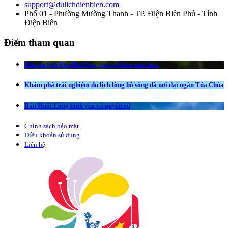
support@dulichdienbien.com
Phố 01 - Phường Mường Thanh - TP. Điện Biên Phủ - Tỉnh
Điện Biên
Điểm tham quan
Khu du lịch Pha Đin Pass - rực rỡ bốn mùa hoa
Khám phá trải nghiệm du lịch lòng hồ sông đà nơi đại ngàn Tủa Chùa
Bản Huổi Lóng bình yên và quyến rũ
Chính sách bảo mật
Điều khoản sử dụng
Liên hệ