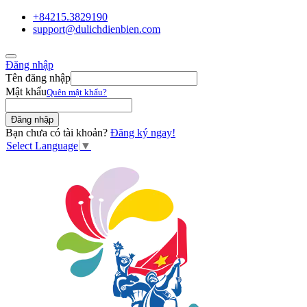
+84215.3829190
support@dulichdienbien.com
Đăng nhập
Tên đăng nhập
Mật khẩu
Quên mật khẩu?
Bạn chưa có tài khoản?
Đăng ký ngay!
Select Language
▼